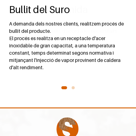
Bullit del Suro
Preparació a mida
A demanda dels nostres clients, realitzem procés de
Preparació a mida per la comercialització del
bullit del producte.
producte en cru o bullit, d'acord a les necessitats
El procés es realitza en un receptacle d'acer
dels clients i/o necessitats del mercat.
inoxidable de gran capacitat, a una temperatura
constant, temps determinat segons normativa i
mitjançant l'injecció de vapor provinent de caldera
d'alt rendiment.