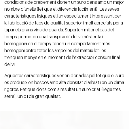
condicions de creixement donen un suro dens amb un major
nombre d’anells (fet que el diferencia fàcilment). Les seves
característiques físiques el fan especialment interessant per
la fabricació de taps de qualitat superior i molt apreciats per a
tapar els grans vins de guarda. Suporten millor el pas del
temps, permeten una transpiració del vi més lenta i
homogènia en el temps, tenen un comportament més
homogeni entre totes les ampolles del mateix lot i es
trenquen menys en el moment de l’extracció i consum ﬁnal
del vi.
Aquestes característiques venen donades pel fet que el suro
es produeix en boscos amb alta densitat d’arbrat i en un clima
rigorós. Fet que dóna com a resultat un suro criat (liege très
serré), únic i de gran qualitat.